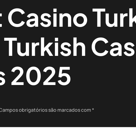
t Casino Tur
 Turkish Cas
s 2025
Campos obrigatórios são marcados com
*