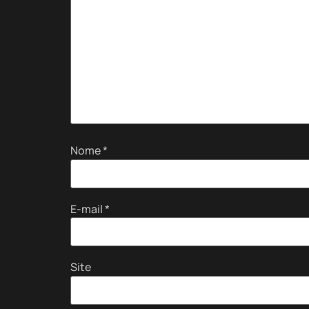
Nome
*
E-mail
*
Site