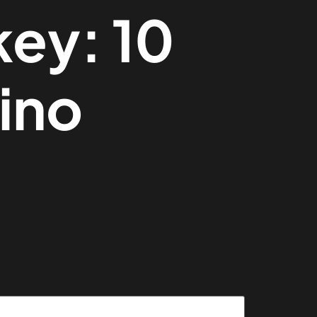
key: 10
ino