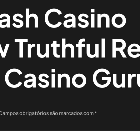
ash Casino
 Truthful R
y Casino Gur
Campos obrigatórios são marcados com
*