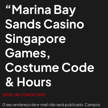
“Marina Bay
Sands Casino
Singapore
Games,
Costume Code
& Hours
DEIXE UM COMENTÁRIO
O seu endereço de e-mail não será publicado.
Campos