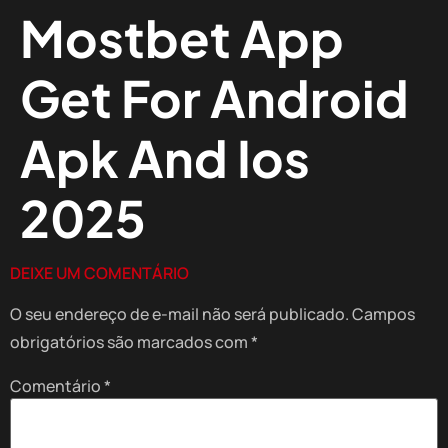
Mostbet App
Get For Android
Apk And Ios
2025
DEIXE UM COMENTÁRIO
O seu endereço de e-mail não será publicado.
Campos
obrigatórios são marcados com
*
Comentário
*