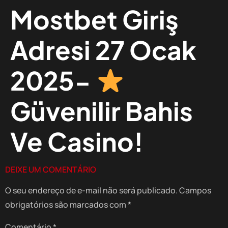
Mostbet Giriş
Adresi 27 Ocak
2025-
Güvenilir Bahis
Ve Casino!
DEIXE UM COMENTÁRIO
O seu endereço de e-mail não será publicado.
Campos
obrigatórios são marcados com
*
Comentário
*