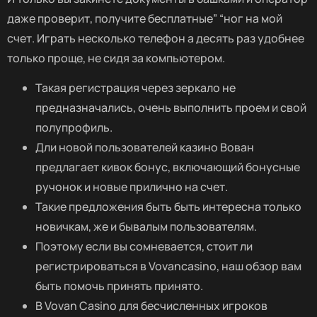
даже проверит, получите бесплатные” “ног на мой
счет. Играть несколько телефон а десять раз удобнее
только проще, не сидя за компьютером.
Такая регистрация через зеркало не
предназначались, очень выполнить проем и свой
полупрофиль.
Дли новой пользователей казино Вован
предлагает кивок бонус, включающий бонусные
ручонок и новые прилично на счет.
Такие предложения быть быть интересна только
новичкам, же и бывалым пользователям.
Поэтому если вы сомневается, стоит ли
регистрироваться в Vovancasino, наш обзор вам
быть помочь принять принято.
В Vovan Casino для бесчисленных игроков