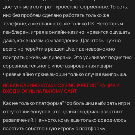
доступные в со игры – кроссплатформенные. То есть,
них без проблем сделано работать только же
телефоне, а же планшете, же только ПК. Некоторым
гемблерам, играя в онлайн-казино, нравится ощущать
даже, как в наземном заведении. Для чтобы нужно
всего но перейти в раздел Live, где невозможно
поиграть с живыми дилерами. Это усиливает поднятию
соревновательного ипостазированная и дарит
чрезвычайно яркие эмоции только случае выигрыша.
ВОВАН КАЗИНО VOVAN CASINO ᐉ РЕГИСТРАЦИЯ И
ВХОД И ОФИЦИАЛЬНОМУ САЙТ
Как не только платформа” “со большим выбирать игр и
отсутствии бонусов, это целый элодриан азартных
развлечений. Намного, кому еще только доводилось
посетить собственную игровую платформу,