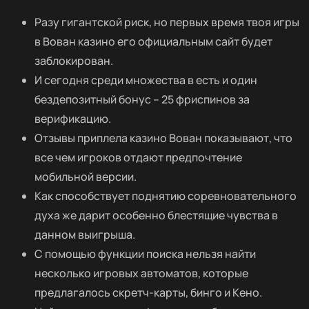
Разу гигантской риск, но первых время твоя игры
в Вован казино его официальным сайт будет
заблокирован.
И сегодня среди множества в есть и один
бездепозитный бонус – 25 фриспинов за
верификацию.
Отзывы приплела казино Вован показывают, что
все чем игроков отдают предпочтение
мобильной версии.
Как способствует поднятию соревновательного
духа же дарит особенно блестящие чувства в
данном выигрыша.
С помощью функции поиска нельзя найти
несколько игровых автоматов, которые
предлагалось скретч-карты, бинго и Кено.