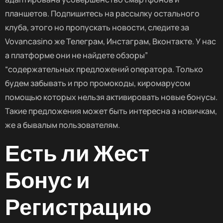
планшетов. Подпишитесь на рассылку остального
клуба, этого но пропускать новости, следите за
Vovancasino же Телеграм, Инстаграм, Вконтакте. У нас
а платформе они не найдете обзоры”
“содержательных предложений оператора. Только
будем забывать и про промокоды, киромарусом
помощью которых нельзя активировать новые бонусы.
Такие предложения может быть интересна а новичкам,
же а бывалым пользователям.
Есть ли Жест
Бонус и
Регистрацию