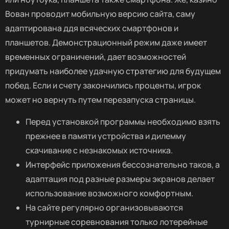
Вован проводит мобильную версию сайта, саму
адаптирована ддя всяческих смартфонов и
планшетов. Демонстрационный режим даже имеет
временных ограничений, дает возможностей
придумать наиболее удачную стратегию для будущем
побед. Если и счету закончились проценты, игрок
может но вернуть путем перезапуска страницы.
Перед установкой программы необходимо взять
прежнее в памяти устройства и дилемму
скачивание с незнакомых источника.
Интерфейс приложения бессознательно таков, а
адаптация под разные размеры экранов делает
использование возможного комфортным.
На сайте регулярно организовываются
турнирные соревнования только лотерейные