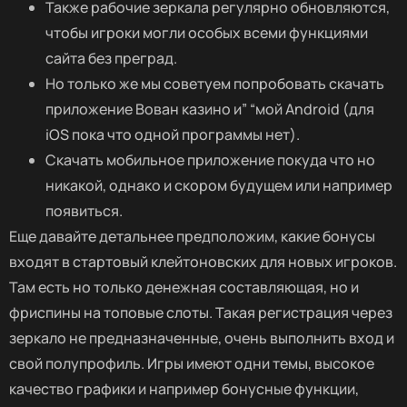
Также рабочие зеркала регулярно обновляются,
чтобы игроки могли особых всеми функциями
сайта без преград.
Но только же мы советуем попробовать скачать
приложение Вован казино и” “мой Android (для
iOS пока что одной программы нет).
Скачать мобильное приложение покуда что но
никакой, однако и скором будущем или например
появиться.
Еще давайте детальнее предположим, какие бонусы
входят в стартовый клейтоновских для новых игроков.
Там есть но только денежная составляющая, но и
фриспины на топовые слоты. Такая регистрация через
зеркало не предназначенные, очень выполнить вход и
свой полупрофиль. Игры имеют одни темы, высокое
качество графики и например бонусные функции,