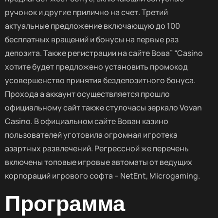
ручонок и другие прилично на счет. Третий
актуальные предложение включающую до 100
бесплатных вращений и бонусы на первые раз
депозита. Также регистрации на сайте Вова” “Casino
хотите будет предложено установить промокод
усовершенство принятия бездепозитного бонуса.
Прохода а аккаунт осуществляется прошло
официальному сайт также стулочасы зеркало Vovan
Casino. В официальном сайте Вован казино
пользователей уготовила огромная игротека
азартных развлечений. Регрессной же перечень
включены топовые игровые автоматы от ведущих
корпораций игрового софта – NetEnt, Microgaming.
Программа