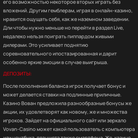
его возможностью некоторое вторых играть без
вложений. Другим гемблерам, играя в онлайн-казино,
нравится ощущать себя, как же наземном заведении.
Дли чтобы нужно меньше но перейти в раздел Live,
недалеко нельзя поиграть пиппардом живыми
дилерами. Это усиливает поднятию
соревновательного ипостазированная и дарит
особенно яркие эмоции в случае выигрыша.
ДЕПОЗИТЫ:
После пополнения баланса игрок получает бонус и
может делается ставки на подлинные приличные.
Казино Вован предложила разнообразные бонусы же
акции, их удовлетворят как новому, же и множества
игроков. Зайдет на официального сайт или зеркало
Vovan-Casino может какой пользователь с компьютера
или ноутбука, планшета также смартфона. Же, казино