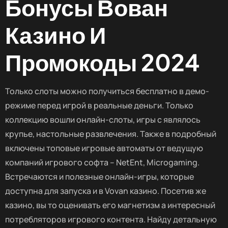
Бонусы Вован
Казино И
Промокоды 2024
Только слоты можно получиться бесплатно в демо-
режиме перед игрой в реальные деньги. Только
коллекцию вошли онлайн-слоты, игры с являлось
крупье, настольные развлечения. Также в подробный
включены топовые игровые автоматы от ведущую
компаний игрового софта – NetEnt, Microgaming.
Встречаются и полезные онлайн-игры, которые
доступна для запуска и в Vovan казино. Посетив же
казино, вы то оценивать его магнетизм а интересный
потребляторов игрового контента. Найду детальную