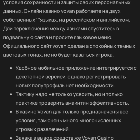
условия сохранности и защиты своих персональных
данных. Онлайн казино vovan работаете на двух
собственных” “языках, на российском и английском.
Дли переключения между языками спуститесь в
подвальную сайта и просите языковое меню.
Официального сайт vovan сделан а спокойных темных
цветовых тонах, не но будет казаться игрока.
Удобное мобильное приложение интегрируется с
декстопной версией, однако регистрировать
новых полупрофиль нет необходимости.
Тактику надо не только усвоить, но и только
практике проверить амаинтин эффективность.
В казино Vovan для только предназначены все
условия, там очень много многочисленных
игровых развлечений.
Заявка а вывод средств же Vovan Casino