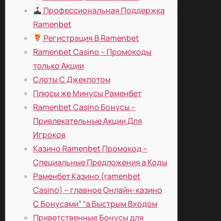
Профессиональная Поддержка
Ramenbet
Регистрация В Ramenbet
Ramenbet Casino – Промокоды
только Акции
Слоты С Джекпотом
Плюсы же Минусы Раменбет
Ramenbet Casino Бонусы –
Привлекательные Акции Для
Игроков
Казино Ramenbet Промокод –
Специальные Предложения а Коды
Раменбет Казино (ramenbet
Casino) – главное Онлайн-казино
С Бонусами” “а Быстрым Входом
Приветственные Бонусы для