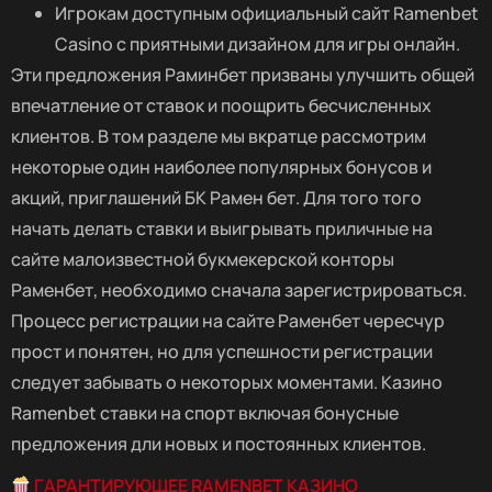
Игрокам доступным официальный сайт Ramenbet
Casino с приятными дизайном для игры онлайн.
Эти предложения Раминбет призваны улучшить общей
впечатление от ставок и поощрить бесчисленных
клиентов. В том разделе мы вкратце рассмотрим
некоторые один наиболее популярных бонусов и
акций, приглашений БК Рамен бет. Для того того
начать делать ставки и выигрывать приличные на
сайте малоизвестной букмекерской конторы
Раменбет, необходимо сначала зарегистрироваться.
Процесс регистрации на сайте Раменбет чересчур
прост и понятен, но для успешности регистрации
следует забывать о некоторых моментами. Казино
Ramenbet ставки на спорт включая бонусные
предложения дли новых и постоянных клиентов.
ГАРАНТИРУЮЩЕЕ RAMENBET КАЗИНО