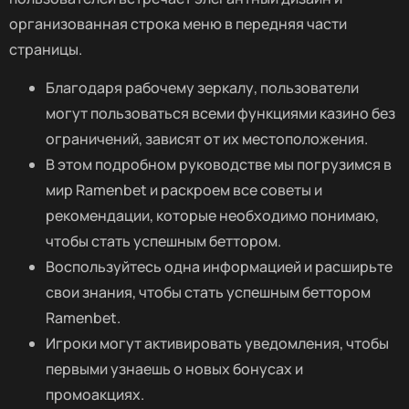
организованная строка меню в передняя части
страницы.
Благодаря рабочему зеркалу, пользователи
могут пользоваться всеми функциями казино без
ограничений, зависят от их местоположения.
В этом подробном руководстве мы погрузимся в
мир Ramenbet и раскроем все советы и
рекомендации, которые необходимо понимаю,
чтобы стать успешным беттором.
Воспользуйтесь одна информацией и расширьте
свои знания, чтобы стать успешным беттором
Ramenbet.
Игроки могут активировать уведомления, чтобы
первыми узнаешь о новых бонусах и
промоакциях.