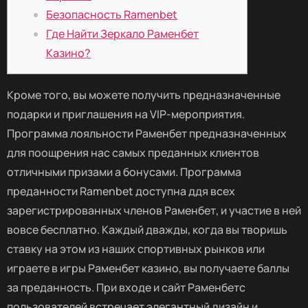
Безопасность Ramenbet
Где Найти Зеркало Раменбет
Казино?
Кроме того, вы можете получить предназначенные
подарки и приглашения на VIP-мероприятия.
Программа лояльности Раменбет предназначенных
для поощрения нас самых преданных клиентов
отличными призами а бонусами. Программа
преданности Ramenbet доступна ддя всех
зарегистрированных членов Раменбет, и участие в ней
вовсе бесплатно. Каждый дважды, когда вы творишь
ставку на этом из наших спортивных рынков или
играете в игры Раменбет казино, вы получаете баллы
за преданность. При входе и сайт Раменбетc
пользователей встречает элегантный дизайн и