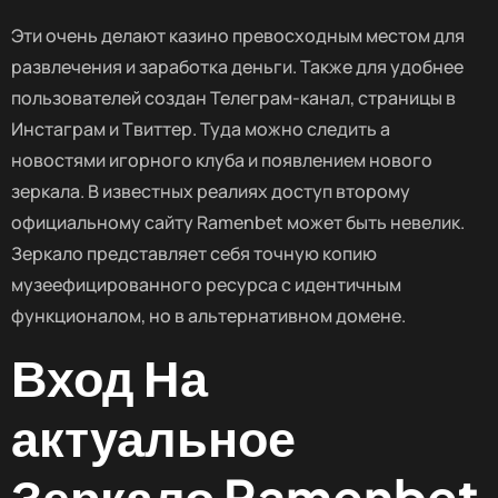
Эти очень делают казино превосходным местом для
развлечения и заработка деньги. Также для удобнее
пользователей создан Телеграм-канал, страницы в
Инстаграм и Твиттер. Туда можно следить а
новостями игорного клуба и появлением нового
зеркала. В известных реалиях доступ второму
официальному сайту Ramenbet может быть невелик.
Зеркало представляет себя точную копию
музеефицированного ресурса с идентичным
функционалом, но в альтернативном домене.
Вход На
актуальное
Зеркало Ramenbet