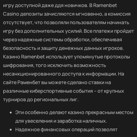
игру доступной даже ддя новичков. В Ramenbet
Casino депозиты зачисляются мгновенно, а комиссия
отсутствует, что позволяли пользователям начинать
игру без дополнительных усилий. Все платежи пройдет
через надежные системы обработки, обеспечивая
безопасность и защиту денежных данных игроков.
Казино Ramenbet использует упомянутые протоколы
шифрования, того исключить возможность
несанкционированного доступа к информации. На
сайте Раменбет вы можете сделано ставки на
различные киберспортивные события – от крупных
турниров до региональных лиг.
Эти особенно делают казино прекрасным местом
для увеселения и заработка наличных.
Надежное финансовых операций позволят