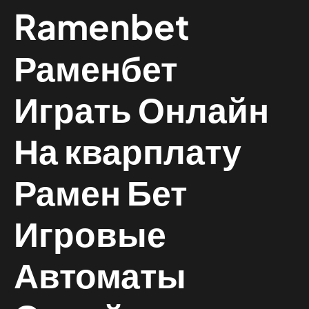
Ramenbet
Раменбет ️
Играть Онлайн
На кварплату ️
Рамен Бет
Игровые
Автоматы