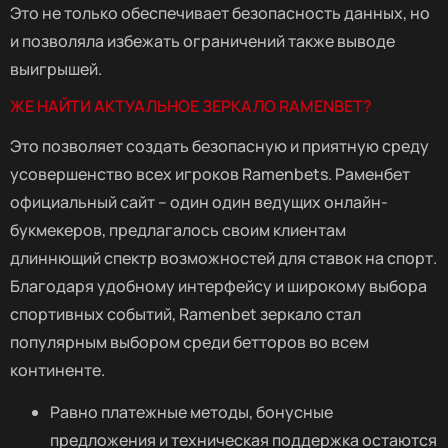
Это не только обеспечивает безопасность данных, но
и позволяла избежать ограничений также выводе
выигрышей.
ЖЕ НАЙТИ АКТУАЛЬНОЕ ЗЕРКАЛО RAMENBET?
Это позволяет создать безопасную и приятную среду
усовершенство всех игроков Ramenbets. Раменбет
официальный сайт – один один ведущих онлайн-
букмекеров, предлагалось своим клиентам
длиннющий спектр возможностей для ставок на спорт.
Благодаря удобному интерфейсу и широкому выбора
спортивных событий, Ramenbet зеркало стал
популярным выбором среди бетторов во всем
континенте.
Равно платежные методы, бонусные
предложения и техническая поддержка остаются