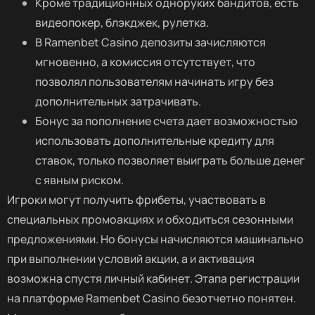
Кроме традиционных одноруких бандитов, есть
видеопокер, блэкджек, рулетка.
В Ramenbet Casino депозиты зачисляются
мгновенно, а комиссия отсутствует, что
позволял пользователям начинать игру без
дополнительных затрачивать.
Бонус за пополнение счета дает возможностью
использовать дополнительные кредиту для
ставок, только позволяет выиграть больше денег
с явным риском.
Игроки могут получить фрибеты, участвовать в
специальных промоакциях и обходиться сезонными
предложениями. Но бонусы начисляются машинально
при выполнении условий акции, а и активация
возможна спустя личный кабинет. Этапа регистрации
на платформе Ramenbet Casino безотчетно понятен.