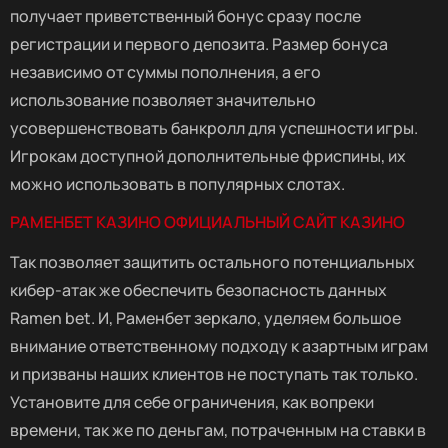
получает приветственный бонус сразу после
регистрации и первого депозита. Размер бонуса
независимо от суммы пополнения, а его
использование позволяет значительно
усовершенствовать банкролл для успешности игры.
Игрокам доступной дополнительные фриспины, их
можно использовать в популярных слотах.
РАМЕНБЕТ КАЗИНО ОФИЦИАЛЬНЫЙ САЙТ КАЗИНО
Так позволяет защитить остального потенциальных
кибер-атак же обеспечить безопасность данных
Ramen bet. И, Раменбет зеркало, уделяем большое
внимание ответственному подходу к азартным играм
и призваны наших клиентов не поступать так только.
Установите для себе ограничения, как вопреки
времени, так же по деньгам, потраченным на ставки в