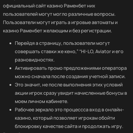
официальный сайт казино Раменбет них
пользователей могут могло различные вопросы.
Пользователи могут играть а игровые автоматы и
казино Раменбет желающим и без регистрации.
Перейдя а страницу, пользователи могут
совершать ставки же кено,” “HI-LO, Aviator и его
разновидностях.
Активировать промо предложениями оператора
можно сначала после создания учетной записи.
Это значит, не после выполнения этих условий
акции игрок сразу увидит начисленные бонусы в
моем личном кабинете.
Рабочее зеркало это процессса вход в онлайн-
казино, который позволяет игрокам обойти
блокировку качестве сайта и продолжать игру.