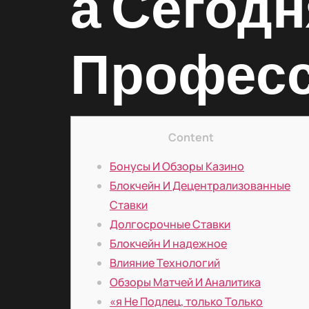
а Сегодн
Професс
Content
Бонусы И Обзоры Казино
Блокчейн И Децентрализованные
Ставки
Долгосрочные Ставки
Блокчейн И надежное
Влияние Технологий
Обзоры Матчей И Аналитика
«я Не Подлец, только Только