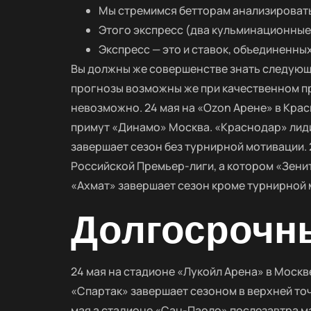
Мы стремимся бетторам анализировать
Этого экспресс (два кульминационные 
Экспресс — это и ставок, объединенны
Вы должны же совершенстве знать следующи
прогнозы возможны же при качественном пр
невозможно. 24 мая на «Ozon Арене» в Кра
примут «Динамо» Москва. «Краснодар» лиди
завершает сезон без турнирной мотивации. 
Российской Премьер-лиги, а котором «Зенит
«Ахмат» завершает сезон кроме турнирной 
Долгосрочн
24 мая на стадионе «Лукойл Арена» в Москв
«Спартак» завершает сезоном в верхней точ
мая а стадионе «Сан-Паоло» послезавтра ма