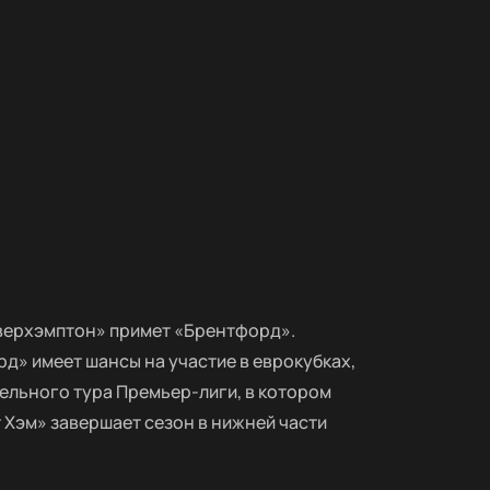
лверхэмптон» примет «Брентфорд».
д» имеет шансы на участие в еврокубках,
тельного тура Премьер-лиги, в котором
 Хэм» завершает сезон в нижней части