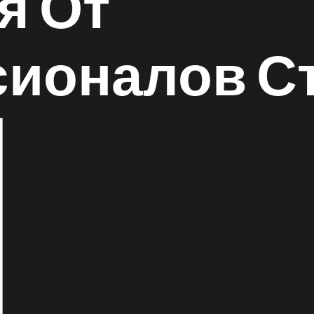
я От
ионалов Ст