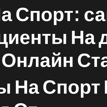
На Спорт: с
иенты На 
 Онлайн Ст
ы На Спорт 