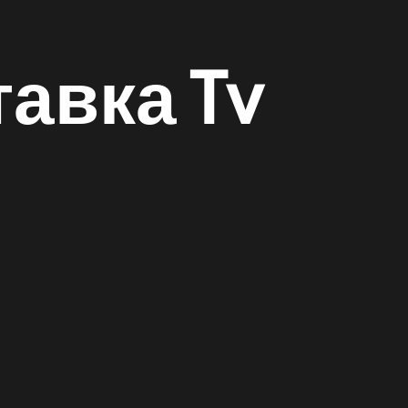
авка Tv