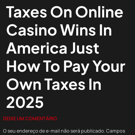
Taxes On Online
Casino Wins In
America Just
How To Pay Your
Own Taxes In
2025
DEIXE UM COMENTÁRIO
O seu endereço de e-mail não será publicado.
Campos