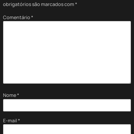
obrigatórios são marcados com
*
Comentário
*
Nome
*
E-mail
*