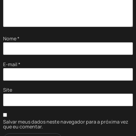
Nome
*
E-mail
*
Site
Salvar meus dados neste navegador para a próxima vez
que eu comentar.